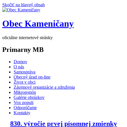
Skočiť na hlavný obsah
Obec Kameničany
oficiálne internetové stránky
Primarny MB
Domov
O nás
Samospráva
Obecný úrad on-line
Život v obci
Záujmové organizácie a združenia
Mikroregión
Galérie obrázkov
Vox populi
Odporúčame
Kontakty
830. výročie prvej písomnej zmienky