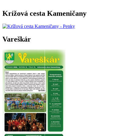
Krížová cesta Kameničany
Vareškár