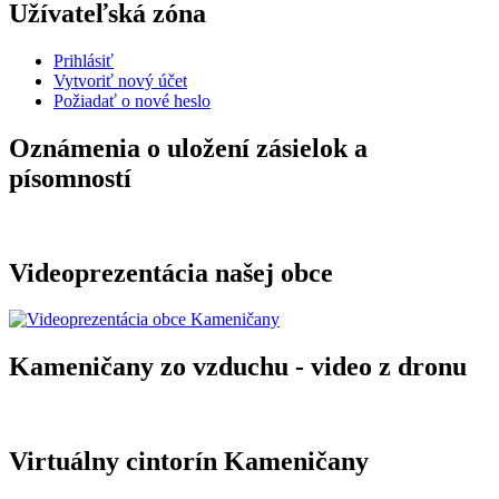
Užívateľská zóna
Prihlásiť
Vytvoriť nový účet
Požiadať o nové heslo
Oznámenia o uložení zásielok a
písomností
Videoprezentácia našej obce
Kameničany zo vzduchu - video z dronu
Virtuálny cintorín Kameničany