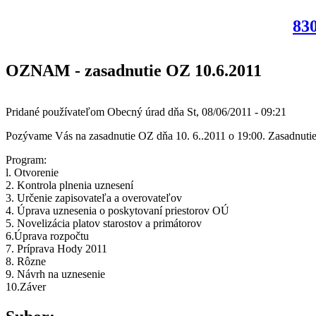
830
OZNAM - zasadnutie OZ 10.6.2011
Pridané používateľom
Obecný úrad
dňa
St, 08/06/2011 - 09:21
Pozývame Vás na zasadnutie OZ dňa 10. 6..2011 o 19:00. Zasadnutie s
Program:
l. Otvorenie
2. Kontrola plnenia uznesení
3. Určenie zapisovateľa a overovateľov
4. Úprava uznesenia o poskytovaní priestorov OÚ
5. Novelizácia platov starostov a primátorov
6.Úprava rozpočtu
7. Príprava Hody 2011
8. Rôzne
9. Návrh na uznesenie
10.Záver