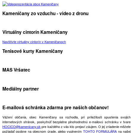
Kameničany zo vzduchu - video z dronu
Virtuálny cintorín Kameničany
Navštívte virtuálny cintorín v Kameničanoch
Tenisové kurty Kameničany
MAS Vršatec
Mediálny partner
E-mailová schránka zdarma pre našich občanov!
Vážení občania, obec Kameničany sa rozhodla, pri príležitosti spustenia svojich
internetových stránok, poskytnúť bezplatne plnohodnotnú e-mailovú schránku v tvare
HOCICO@kamenicany.sk
pre každého z vás kto prejaví záujem. O jej zriadenie môžete
požiadať osobne na obecnom úrade, alebo vyplnením
TOHTO FORMULÁRA
na našej