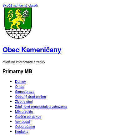
Skočiť na hlavný obsah
Obec Kameničany
oficiálne internetové stránky
Primarny MB
Domov
O nás
Samospráva
Obecný úrad on-line
Život v obci
Záujmové organizácie a združenia
Mikroregión
Galérie obrázkov
Vox populi
Odporúčame
Kontakty