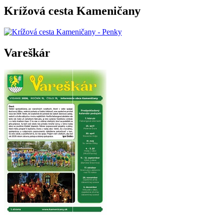
Krížová cesta Kameničany
Vareškár