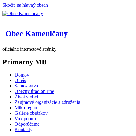
Skočiť na hlavný obsah
Obec Kameničany
oficiálne internetové stránky
Primarny MB
Domov
O nás
Samospráva
Obecný úrad on-line
Život v obci
Záujmové organizácie a združenia
Mikroregión
Galérie obrázkov
Vox populi
Odporúčame
Kontakty