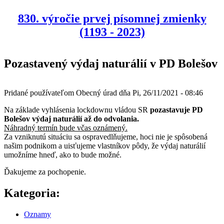
830. výročie prvej písomnej zmienky
(1193 - 2023)
Pozastavený výdaj naturálií v PD Bolešov
Pridané používateľom
Obecný úrad
dňa
Pi, 26/11/2021 - 08:46
Na základe vyhlásenia lockdownu vládou SR
pozastavuje PD
Bolešov výdaj naturálií až do odvolania.
Náhradný termín bude včas oznámený.
Za vzniknutú situáciu sa ospravedlňujeme, hoci nie je spôsobená
našim podnikom a uisťujeme vlastníkov pôdy, že výdaj naturálií
umožníme hneď, ako to bude možné.
Ďakujeme za pochopenie.
Kategoria:
Oznamy