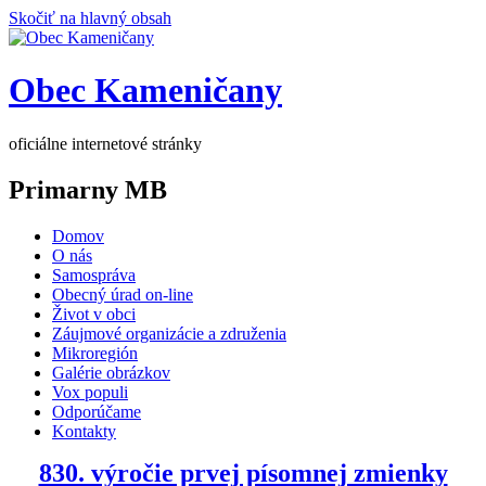
Skočiť na hlavný obsah
Obec Kameničany
oficiálne internetové stránky
Primarny MB
Domov
O nás
Samospráva
Obecný úrad on-line
Život v obci
Záujmové organizácie a združenia
Mikroregión
Galérie obrázkov
Vox populi
Odporúčame
Kontakty
830. výročie prvej písomnej zmienky