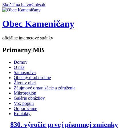
Skočiť na hlavný obsah
Obec Kameničany
oficiálne internetové stránky
Primarny MB
Domov
O nás
Samospráva
Obecný úrad on-line
Život v obci
Záujmové organizácie a združenia
Mikroregión
Galérie obrázkov
Vox populi
Odporúčame
Kontakty
830. výročie prvej písomnej zmienky