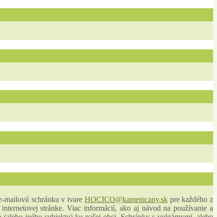
 e-mailovú schránku v tvare
HOCICO@kamenicany.sk
pre každého z
internetovej stránke. Viac informácií, ako aj návod na používanie a
 (alebo iného subjektu) ku našej obci. Schránky s vulgárnymi, alebo