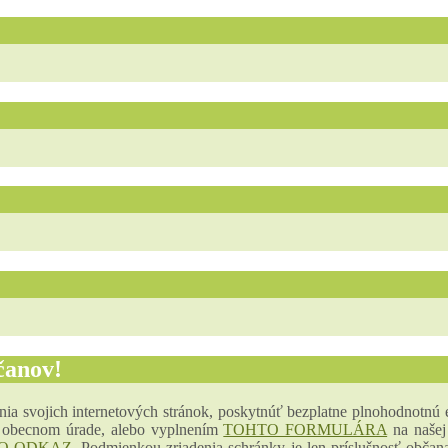
čanov!
enia svojich internetových stránok, poskytnúť bezplatne plnohodnotnú
na obecnom úrade, alebo vyplnením
TOHTO FORMULÁRA
na našej 
O ODKAZ
. Podmienkou zriadenia schránky je len príslušnosť občana