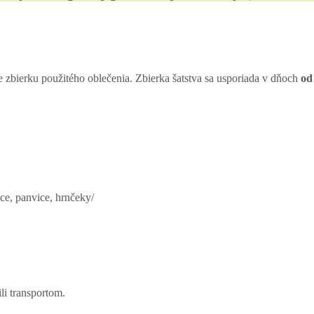
zbierku použitého oblečenia. Zbierka šatstva sa usporiada v dňoch
od
nce, panvice, hrnčeky/
ili transportom.