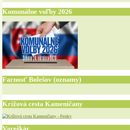
Komunálne voľby 2026
Farnosť Bolešov (oznamy)
Krížová cesta Kameničany
Vareškár