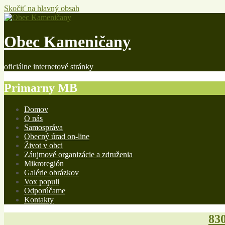
Skočiť na hlavný obsah
Obec Kameničany
oficiálne internetové stránky
Primarny MB
Domov
O nás
Samospráva
Obecný úrad on-line
Život v obci
Záujmové organizácie a združenia
Mikroregión
Galérie obrázkov
Vox populi
Odporúčame
Kontakty
830