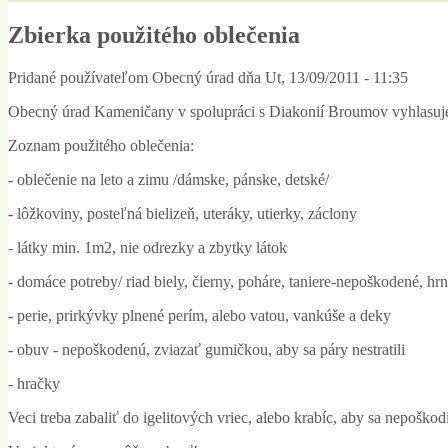
Zbierka použitého oblečenia
Pridané používateľom
Obecný úrad
dňa
Ut, 13/09/2011 - 11:35
Obecný úrad Kameničany v spolupráci s Diakonií Broumov vyhlasuje 
Zoznam použitého oblečenia:
- oblečenie na leto a zimu /dámske, pánske, detské/
- lôžkoviny, posteľná bielizeň, uteráky, utierky, záclony
- látky min. 1m2, nie odrezky a zbytky látok
- domáce potreby/ riad biely, čierny, poháre, taniere-nepoškodené, hr
- perie, prirkývky plnené perím, alebo vatou, vankúše a deky
- obuv - nepoškodenú, zviazať gumičkou, aby sa páry nestratili
- hračky
Veci treba zabaliť do igelitových vriec, alebo krabíc, aby sa nepoškod