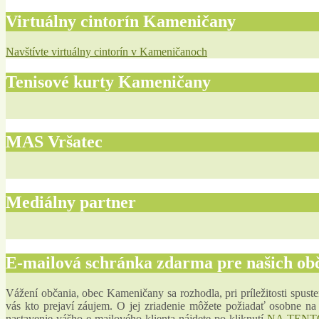
Virtuálny cintorín Kameničany
Navštívte virtuálny cintorín v Kameničanoch
Tenisové kurty Kameničany
MAS Vršatec
Mediálny partner
E-mailová schránka zdarma pre našich ob
Vážení občania, obec Kameničany sa rozhodla, pri príležitosti spust
vás kto prejaví záujem. O jej zriadenie môžete požiadať osobne 
nastavenie vášho e-mailového klienta nájdete po kliknutí
NA TENT