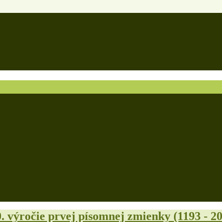
. výročie prvej písomnej zmienky (1193 - 2