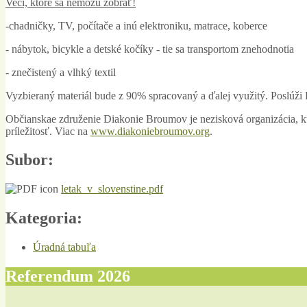
Veci, ktoré sa nemôžu zobrať!
-chadničky, TV, počítače a inú elektroniku, matrace, koberce
- nábytok, bicykle a detské kočíky - tie sa transportom znehodnotia
- znečistený a vlhký textil
Vyzbieraný materiál bude z 90% spracovaný a ďalej využitý. Poslúži
Občianskae združenie Diakonie Broumov je nezisková organizácia, kt
príležitosť. Viac na
www.diakoniebroumov.org
.
Subor:
letak_v_slovenstine.pdf
Kategoria:
Úradná tabuľa
Referendum 2026