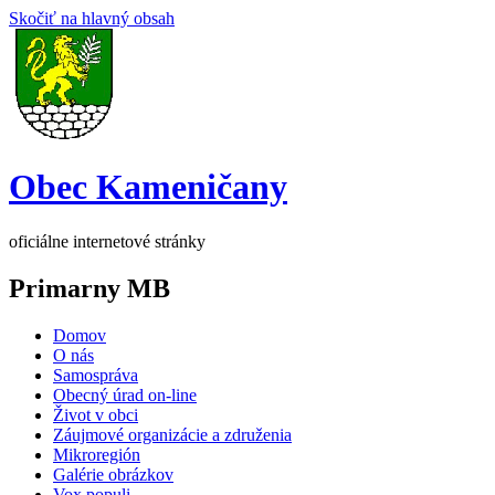
Skočiť na hlavný obsah
Obec Kameničany
oficiálne internetové stránky
Primarny MB
Domov
O nás
Samospráva
Obecný úrad on-line
Život v obci
Záujmové organizácie a združenia
Mikroregión
Galérie obrázkov
Vox populi