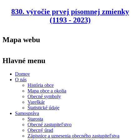
830. výročie prvej písomnej zmienky
(1193 - 2023)
Mapa webu
Hlavné menu
Domov
O nás
História obce
Mapa obce a okolia
Obecné symboly
Vareškár
Štatistické údaje
Samospráva
Starosta
Obecné zastupiteľstvo
Obecný úrad
Zápisnice a uznesenia obecného zastupiteľstva