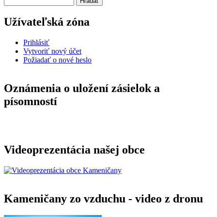
Užívateľská zóna
Prihlásiť
Vytvoriť nový účet
Požiadať o nové heslo
Oznámenia o uložení zásielok a
písomností
Videoprezentácia našej obce
Kameničany zo vzduchu - video z dronu