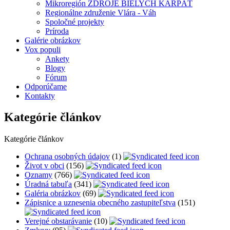
Mikroregión ZDROJE BIELYCH KARPÁT
Regionálne združenie Vlára - Váh
Spoločné projekty
Príroda
Galérie obrázkov
Vox populi
Ankety
Blogy
Fórum
Odporúčame
Kontakty
Kategórie článkov
Kategórie článkov
Ochrana osobných údajov
(1)
Život v obci
(156)
Oznamy
(766)
Úradná tabuľa
(341)
Galéria obrázkov
(69)
Zápisnice a uznesenia obecného zastupiteľstva
(151)
Verejné obstarávanie
(10)