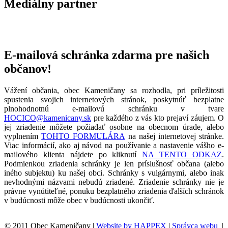
Mediálny partner
E-mailová schránka zdarma pre našich
občanov!
Vážení občania, obec Kameničany sa rozhodla, pri príležitosti
spustenia svojich internetových stránok, poskytnúť bezplatne
plnohodnotnú e-mailovú schránku v tvare
HOCICO@kamenicany.sk
pre každého z vás kto prejaví záujem. O
jej zriadenie môžete požiadať osobne na obecnom úrade, alebo
vyplnením
TOHTO FORMULÁRA
na našej internetovej stránke.
Viac informácií, ako aj návod na používanie a nastavenie vášho e-
mailového klienta nájdete po kliknutí
NA TENTO ODKAZ
.
Podmienkou zriadenia schránky je len príslušnosť občana (alebo
iného subjektu) ku našej obci. Schránky s vulgárnymi, alebo inak
nevhodnými názvami nebudú zriadené. Zriadenie schránky nie je
právne vynútiteľné, ponuku bezplatného zriadenia ďalších schránok
v budúcnosti môže obec v budúcnosti ukončiť.
© 2011 Obec Kameničany |
Website by HAPPEX
|
Správca webu
|