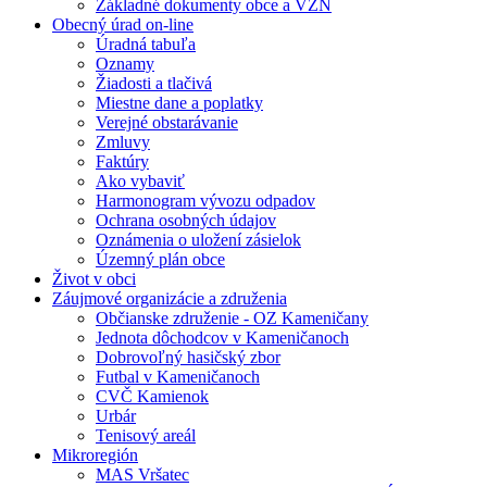
Základné dokumenty obce a VZN
Obecný úrad on-line
Úradná tabuľa
Oznamy
Žiadosti a tlačivá
Miestne dane a poplatky
Verejné obstarávanie
Zmluvy
Faktúry
Ako vybaviť
Harmonogram vývozu odpadov
Ochrana osobných údajov
Oznámenia o uložení zásielok
Územný plán obce
Život v obci
Záujmové organizácie a združenia
Občianske združenie - OZ Kameničany
Jednota dôchodcov v Kameničanoch
Dobrovoľný hasičský zbor
Futbal v Kameničanoch
CVČ Kamienok
Urbár
Tenisový areál
Mikroregión
MAS Vršatec