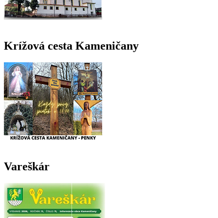
Krížová cesta Kameničany
Vareškár