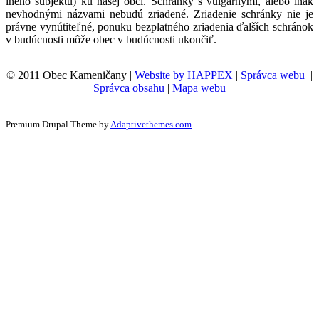
iného subjektu) ku našej obci. Schránky s vulgárnymi, alebo inak
nevhodnými názvami nebudú zriadené. Zriadenie schránky nie je
právne vynútiteľné, ponuku bezplatného zriadenia ďalších schránok
v budúcnosti môže obec v budúcnosti ukončiť.
© 2011 Obec Kameničany |
Website by HAPPEX
|
Správca webu
|
Správca obsahu
|
Mapa webu
Premium Drupal Theme by
Adaptivethemes.com