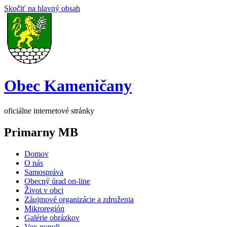
Skočiť na hlavný obsah
Obec Kameničany
oficiálne internetové stránky
Primarny MB
Domov
O nás
Samospráva
Obecný úrad on-line
Život v obci
Záujmové organizácie a združenia
Mikroregión
Galérie obrázkov
Vox populi