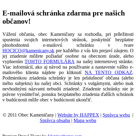
E-mailová schránka zdarma pre našich
občanov!
Vážení občania, obec Kameničany sa rozhodla, pri príležitosti
spustenia svojich internetových stránok, poskytnúť bezplatne
plnohodnotnú e-mailovú schránku v tvare
HOCICO@kamenicany.sk
pre každého z vás kto prejaví záujem. O
jej zriadenie môžete požiadať osobne na obecnom úrade, alebo
vyplnením
TOHTO FORMULÁRA
na našej internetovej stránke.
Viac informácií, ako aj návod na používanie a nastavenie vášho e-
mailového klienta nájdete po kliknutí
NA TENTO ODKAZ
.
Podmienkou zriadenia schránky je len príslušnosť občana (alebo
iného subjektu) ku našej obci. Schránky s vulgárnymi, alebo inak
nevhodnými názvami nebudú zriadené. Zriadenie schránky nie je
právne vynútiteľné, ponuku bezplatného zriadenia ďalších schránok
v budúcnosti môže obec v budúcnosti ukončiť.
© 2011 Obec Kameničany |
Website by HAPPEX
|
Správca webu
|
Správca obsahu
|
Mapa webu
Premium Drupal Theme by
Adaptivethemes.com