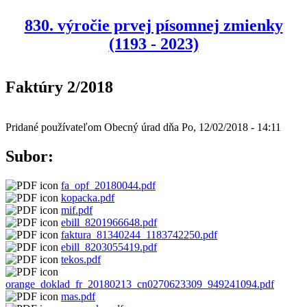
830. výročie prvej písomnej zmienky
(1193 - 2023)
Faktúry 2/2018
Pridané používateľom
Obecný úrad
dňa
Po, 12/02/2018 - 14:11
Subor:
fa_opf_20180044.pdf
kopacka.pdf
mif.pdf
ebill_8201966648.pdf
faktura_81340244_1183742250.pdf
ebill_8203055419.pdf
tekos.pdf
orange_doklad_fr_20180213_cn0270623309_949241094.pdf
mas.pdf