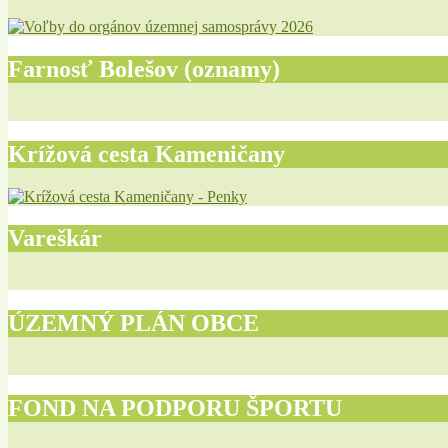
Farnosť Bolešov (oznamy)
Krížová cesta Kameničany
Vareškár
ÚZEMNÝ PLÁN OBCE
FOND NA PODPORU ŠPORTU