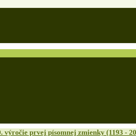
. výročie prvej písomnej zmienky (1193 - 2