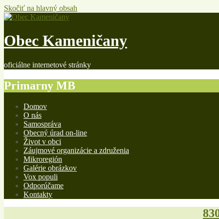
Skočiť na hlavný obsah
Obec Kameničany
oficiálne internetové stránky
Primarny MB
Domov
O nás
Samospráva
Obecný úrad on-line
Život v obci
Záujmové organizácie a združenia
Mikroregión
Galérie obrázkov
Vox populi
Odporúčame
Kontakty
830