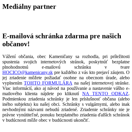
Mediálny partner
E-mailová schránka zdarma pre našich
občanov!
Vážení občania, obec Kameničany sa rozhodla, pri príležitosti
spustenia svojich internetových stránok, poskytnúť bezplatne
plnohodnotnú e-mailovú schránku v tvare
HOCICO@kamenicany.sk
pre každého z vás kto prejaví záujem. O
jej zriadenie môžete požiadať osobne na obecnom úrade, alebo
vyplnením
TOHTO FORMULÁRA
na našej internetovej stránke.
Viac informácií, ako aj návod na používanie a nastavenie vášho e-
mailového klienta nájdete po kliknutí
NA TENTO ODKAZ
.
Podmienkou zriadenia schránky je len príslušnosť občana (alebo
iného subjektu) ku našej obci. Schránky s vulgárnymi, alebo inak
nevhodnými názvami nebudú zriadené. Zriadenie schránky nie je
právne vynútiteľné, ponuku bezplatného zriadenia ďalších schránok
v budúcnosti môže obec v budúcnosti ukončiť.