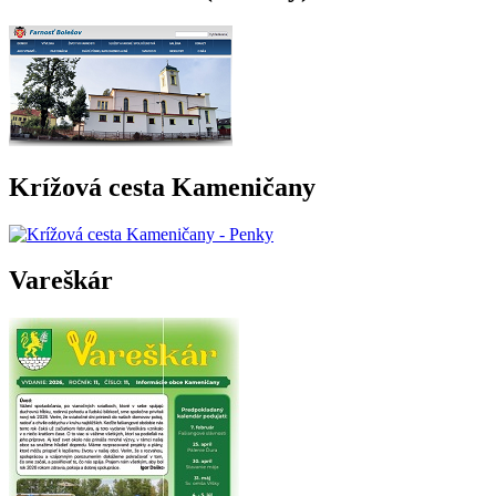
Krížová cesta Kameničany
Vareškár