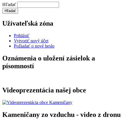
Hľadať
Užívateľská zóna
Prihlásiť
Vytvoriť nový účet
Požiadať o nové heslo
Oznámenia o uložení zásielok a
písomností
Videoprezentácia našej obce
Kameničany zo vzduchu - video z dronu