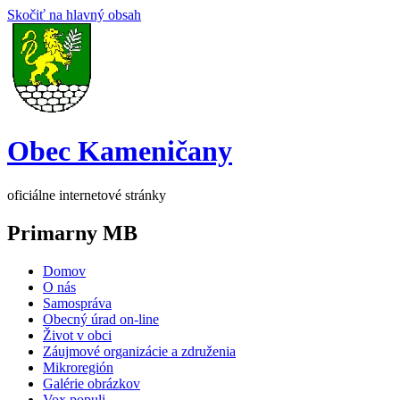
Skočiť na hlavný obsah
Obec Kameničany
oficiálne internetové stránky
Primarny MB
Domov
O nás
Samospráva
Obecný úrad on-line
Život v obci
Záujmové organizácie a združenia
Mikroregión
Galérie obrázkov
Vox populi