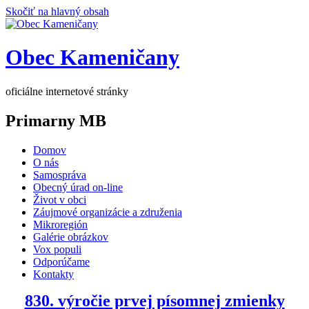
Skočiť na hlavný obsah
Obec Kameničany
oficiálne internetové stránky
Primarny MB
Domov
O nás
Samospráva
Obecný úrad on-line
Život v obci
Záujmové organizácie a združenia
Mikroregión
Galérie obrázkov
Vox populi
Odporúčame
Kontakty
830. výročie prvej písomnej zmienky