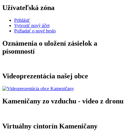
Užívateľská zóna
Prihlásiť
Vytvoriť nový účet
Požiadať o nové heslo
Oznámenia o uložení zásielok a
písomností
Videoprezentácia našej obce
Kameničany zo vzduchu - video z dronu
Virtuálny cintorín Kameničany