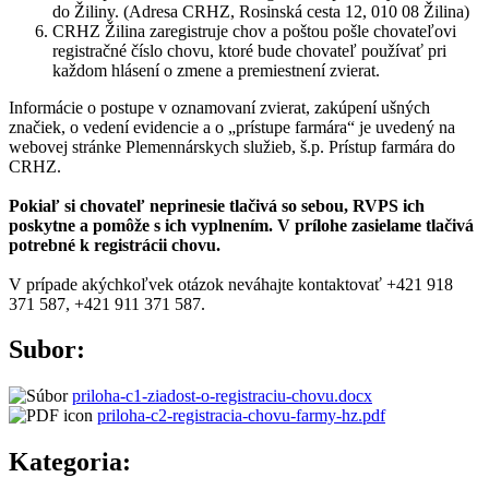
do Žiliny. (Adresa CRHZ, Rosinská cesta 12, 010 08 Žilina)
CRHZ Žilina zaregistruje chov a poštou pošle chovateľovi
registračné číslo chovu, ktoré bude chovateľ používať pri
každom hlásení o zmene a premiestnení zvierat.
Informácie o postupe v oznamovaní zvierat, zakúpení ušných
značiek, o vedení evidencie a o „prístupe farmára“ je uvedený na
webovej stránke Plemennárskych služieb, š.p. Prístup farmára do
CRHZ.
Pokiaľ si chovateľ neprinesie tlačivá so sebou, RVPS ich
poskytne a pomôže s ich vyplnením. V prílohe zasielame tlačivá
potrebné k registrácii chovu.
V prípade akýchkoľvek otázok neváhajte kontaktovať +421 918
371 587, +421 911 371 587.
Subor:
priloha-c1-ziadost-o-registraciu-chovu.docx
priloha-c2-registracia-chovu-farmy-hz.pdf
Kategoria: