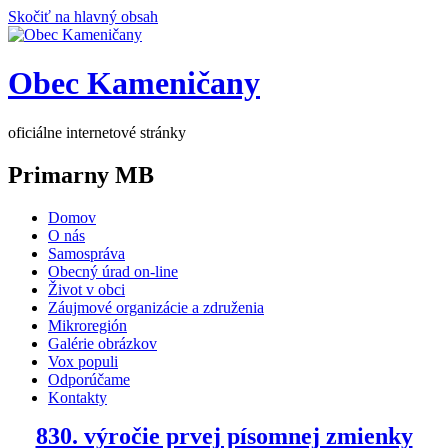
Skočiť na hlavný obsah
Obec Kameničany
oficiálne internetové stránky
Primarny MB
Domov
O nás
Samospráva
Obecný úrad on-line
Život v obci
Záujmové organizácie a združenia
Mikroregión
Galérie obrázkov
Vox populi
Odporúčame
Kontakty
830. výročie prvej písomnej zmienky