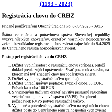
(1193 - 2023)
Registrácia chovu do CRHZ
Pridané používateľom
Obecný úrad
dňa
Po, 07/04/2025 - 09:15
Štátna veterinárna a potravinová správa Slovenskej republiky
vyzýva všetkých chovateľov, držiteľov, vlastníkov hospodárskych
zvierat bezodkladne registrovať chov zvierat najneskôr do 9.4.2025
do Centrálneho registra hospodárskych zvierat.
Postup pri registrácii chovu do CRHZ
Držiteľ vyplní žiadosť o registráciu chovu (príloha), priloží
doklad preukazujúci oprávnenie užívať pozemok a stavbu, na
ktorom má byť zriadený chov hospodárskych zvierat.
Držiteľ vyplní registračné tlačivo (príloha).
Držiteľ uhradí správny poplatok. Fyzická osoba 33 EUR,
Právnická osoba 100 EUR
S vyplnenými tlačivami držiteľ navštívi príslušnú regionálnu
veterinárnu a potravinovú správu (RVPS). Po splnení
požiadaviek RVPS potvrdí registračné tlačivo.
Vyplnené a potvrdené registračné tlačivo na registráciu chovu
držiteľ pošle do Centrálneho registra hospodárskych zvierat