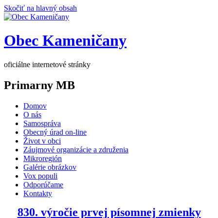
Skočiť na hlavný obsah
Obec Kameničany
oficiálne internetové stránky
Primarny MB
Domov
O nás
Samospráva
Obecný úrad on-line
Život v obci
Záujmové organizácie a združenia
Mikroregión
Galérie obrázkov
Vox populi
Odporúčame
Kontakty
830. výročie prvej písomnej zmienky