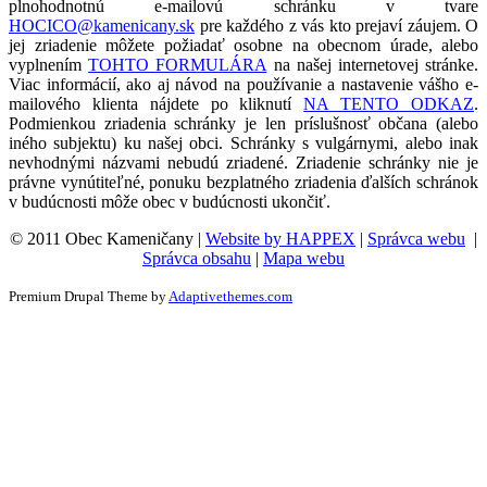
plnohodnotnú e-mailovú schránku v tvare
HOCICO@kamenicany.sk
pre každého z vás kto prejaví záujem. O
jej zriadenie môžete požiadať osobne na obecnom úrade, alebo
vyplnením
TOHTO FORMULÁRA
na našej internetovej stránke.
Viac informácií, ako aj návod na používanie a nastavenie vášho e-
mailového klienta nájdete po kliknutí
NA TENTO ODKAZ
.
Podmienkou zriadenia schránky je len príslušnosť občana (alebo
iného subjektu) ku našej obci. Schránky s vulgárnymi, alebo inak
nevhodnými názvami nebudú zriadené. Zriadenie schránky nie je
právne vynútiteľné, ponuku bezplatného zriadenia ďalších schránok
v budúcnosti môže obec v budúcnosti ukončiť.
© 2011 Obec Kameničany |
Website by HAPPEX
|
Správca webu
|
Správca obsahu
|
Mapa webu
Premium Drupal Theme by
Adaptivethemes.com