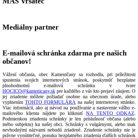
MAS Vršatec
Mediálny partner
E-mailová schránka zdarma pre našich
občanov!
Vážení občania, obec Kameničany sa rozhodla, pri príležitosti
spustenia svojich internetových stránok, poskytnúť bezplatne
plnohodnotnú e-mailovú schránku v tvare
HOCICO@kamenicany.sk
pre každého z vás kto prejaví záujem. O
jej zriadenie môžete požiadať osobne na obecnom úrade, alebo
vyplnením
TOHTO FORMULÁRA
na našej internetovej stránke.
Viac informácií, ako aj návod na používanie a nastavenie vášho e-
mailového klienta nájdete po kliknutí
NA TENTO ODKAZ
.
Podmienkou zriadenia schránky je len príslušnosť občana (alebo
iného subjektu) ku našej obci. Schránky s vulgárnymi, alebo inak
nevhodnými názvami nebudú zriadené. Zriadenie schránky nie je
právne vynútiteľné, ponuku bezplatného zriadenia ďalších schránok