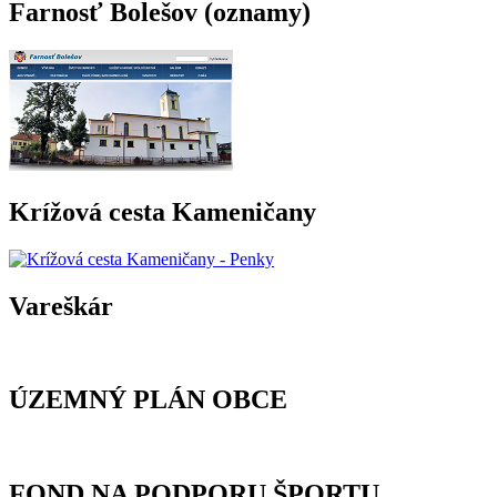
Farnosť Bolešov (oznamy)
Krížová cesta Kameničany
Vareškár
ÚZEMNÝ PLÁN OBCE
FOND NA PODPORU ŠPORTU