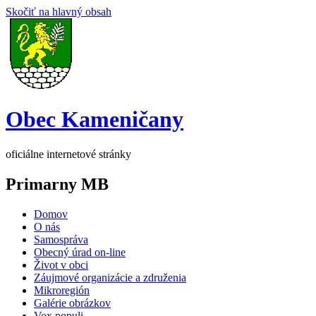
Skočiť na hlavný obsah
Obec Kameničany
oficiálne internetové stránky
Primarny MB
Domov
O nás
Samospráva
Obecný úrad on-line
Život v obci
Záujmové organizácie a združenia
Mikroregión
Galérie obrázkov
Vox populi