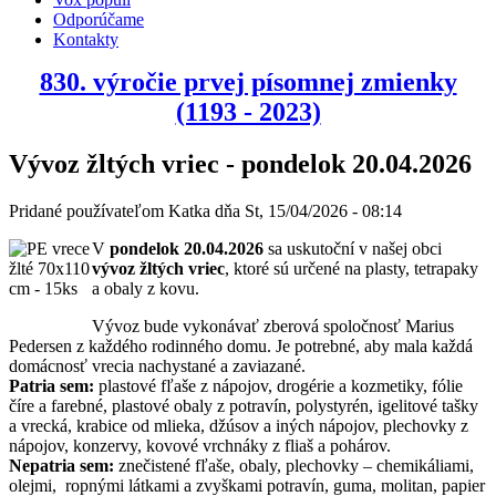
Odporúčame
Kontakty
830. výročie prvej písomnej zmienky
(1193 - 2023)
Vývoz žltých vriec - pondelok 20.04.2026
Pridané používateľom
Katka
dňa
St, 15/04/2026 - 08:14
V
pondelok 20.04.2026
sa uskutoční v našej obci
vývoz žltých vriec
, ktoré sú určené na plasty, tetrapaky
a obaly z kovu.
Vývoz bude vykonávať zberová spoločnosť Marius
Pedersen z každého rodinného domu. Je potrebné, aby mala každá
domácnosť vrecia nachystané a zaviazané.
Patria sem:
plastové fľaše z nápojov, drogérie a kozmetiky, fólie
číre a farebné, plastové obaly z potravín, polystyrén, igelitové tašky
a vrecká, krabice od mlieka, džúsov a iných nápojov, plechovky z
nápojov, konzervy, kovové vrchnáky z fliaš a pohárov.
Nepatria sem:
znečistené fľaše, obaly, plechovky – chemikáliami,
olejmi, ropnými látkami a zvyškami potravín, guma, molitan, papier