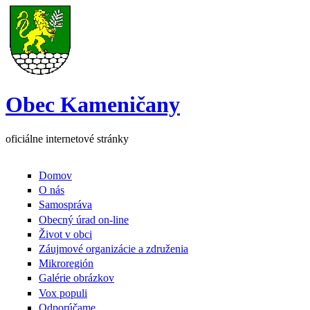
Skočiť na hlavný obsah
Obec Kameničany
oficiálne internetové stránky
Domov
Primarny MB
O nás
Samospráva
Obecný úrad on-line
Život v obci
Záujmové organizácie a združenia
Mikroregión
Galérie obrázkov
Vox populi
Odporúčame