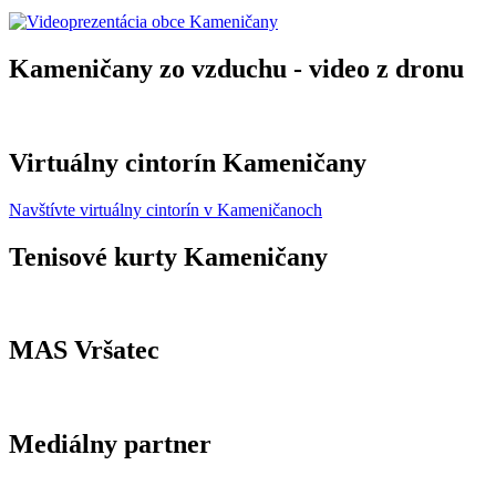
Kameničany zo vzduchu - video z dronu
Virtuálny cintorín Kameničany
Navštívte virtuálny cintorín v Kameničanoch
Tenisové kurty Kameničany
MAS Vršatec
Mediálny partner