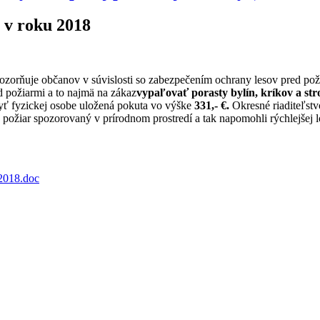
 v roku 2018
zorňuje občanov v súvislosti so zabezpečením ochrany lesov pred poži
d požiarmi a to najmä na zákaz
vypaľovať porasty bylín, kríkov a st
yť fyzickej osobe uložená pokuta vo výške
331,- €.
Okresné riaditeľstv
požiar spozorovaný v prírodnom prostredí a tak napomohli rýchlejšej lok
2018.doc