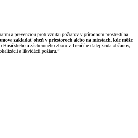
armi a prevenciou proti vzniku požiarov v prírodnom prostredí na
romov
a
zakladať oheň v priestoroch alebo na miestach, kde môže
o Hasičského a záchranného zboru v Trenčíne ďalej žiada občanov,
alizácii a likvidácii požiaru.“