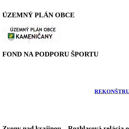
ÚZEMNÝ PLÁN OBCE
FOND NA PODPORU ŠPORTU
REKONŠTRU
Zvony nad krajinou... Rozhlasová relácia o