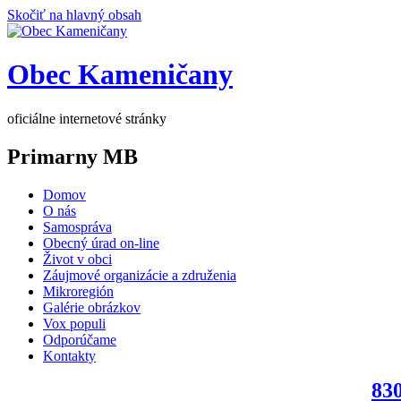
Skočiť na hlavný obsah
Obec Kameničany
oficiálne internetové stránky
Primarny MB
Domov
O nás
Samospráva
Obecný úrad on-line
Život v obci
Záujmové organizácie a združenia
Mikroregión
Galérie obrázkov
Vox populi
Odporúčame
Kontakty
830