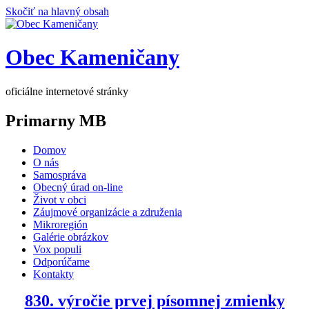
Skočiť na hlavný obsah
Obec Kameničany
oficiálne internetové stránky
Primarny MB
Domov
O nás
Samospráva
Obecný úrad on-line
Život v obci
Záujmové organizácie a združenia
Mikroregión
Galérie obrázkov
Vox populi
Odporúčame
Kontakty
830. výročie prvej písomnej zmienky