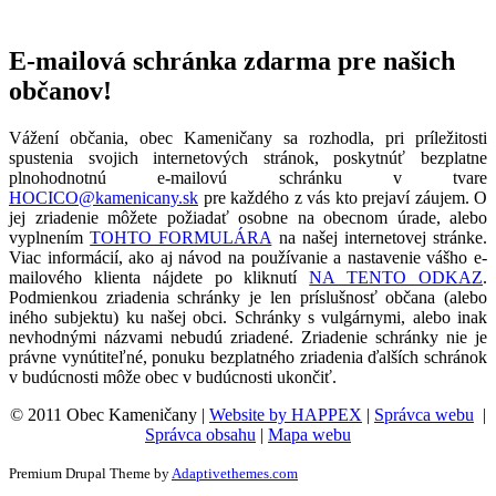
E-mailová schránka zdarma pre našich
občanov!
Vážení občania, obec Kameničany sa rozhodla, pri príležitosti
spustenia svojich internetových stránok, poskytnúť bezplatne
plnohodnotnú e-mailovú schránku v tvare
HOCICO@kamenicany.sk
pre každého z vás kto prejaví záujem. O
jej zriadenie môžete požiadať osobne na obecnom úrade, alebo
vyplnením
TOHTO FORMULÁRA
na našej internetovej stránke.
Viac informácií, ako aj návod na používanie a nastavenie vášho e-
mailového klienta nájdete po kliknutí
NA TENTO ODKAZ
.
Podmienkou zriadenia schránky je len príslušnosť občana (alebo
iného subjektu) ku našej obci. Schránky s vulgárnymi, alebo inak
nevhodnými názvami nebudú zriadené. Zriadenie schránky nie je
právne vynútiteľné, ponuku bezplatného zriadenia ďalších schránok
v budúcnosti môže obec v budúcnosti ukončiť.
© 2011 Obec Kameničany |
Website by HAPPEX
|
Správca webu
|
Správca obsahu
|
Mapa webu
Premium Drupal Theme by
Adaptivethemes.com