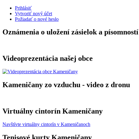
Prihlásiť
Vytvoriť nový účet
Požiadať o nové heslo
Oznámenia o uložení zásielok a písomností
Videoprezentácia našej obce
Kameničany zo vzduchu - video z dronu
Virtuálny cintorín Kameničany
Navštívte virtuálny cintorín v Kameničanoch
Tenisové kurty Kameničany