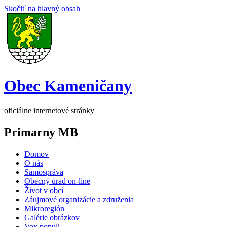
Skočiť na hlavný obsah
Obec Kameničany
oficiálne internetové stránky
Primarny MB
Domov
O nás
Samospráva
Obecný úrad on-line
Život v obci
Záujmové organizácie a združenia
Mikroregión
Galérie obrázkov
Vox populi