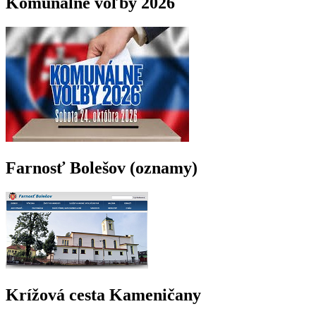
Komunálne voľby 2026
Farnosť Bolešov (oznamy)
Krížová cesta Kameničany