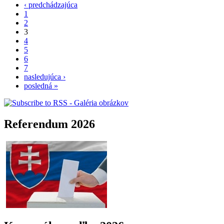
‹ predchádzajúca
1
2
3
4
5
6
7
nasledujúca ›
posledná »
Referendum 2026