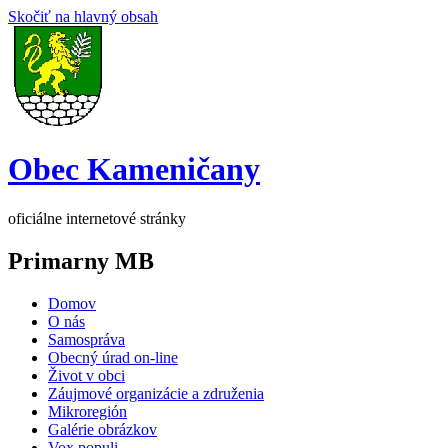
Skočiť na hlavný obsah
Obec Kameničany
oficiálne internetové stránky
Primarny MB
Domov
O nás
Samospráva
Obecný úrad on-line
Život v obci
Záujmové organizácie a združenia
Mikroregión
Galérie obrázkov
Vox populi