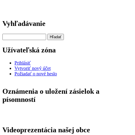
Vyhľadávanie
Hľadať
Užívateľská zóna
Prihlásiť
Vytvoriť nový účet
Požiadať o nové heslo
Oznámenia o uložení zásielok a
písomností
Videoprezentácia našej obce