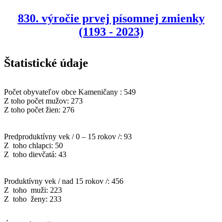
830. výročie prvej písomnej zmienky
(1193 - 2023)
Štatistické údaje
Počet obyvateľov obce Kameničany : 549
Z toho počet mužov: 273
Z toho počet žien: 276
Predproduktívny vek / 0 – 15 rokov /: 93
Z toho chlapci: 50
Z toho dievčatá: 43
Produktívny vek / nad 15 rokov /: 456
Z toho muži: 223
Z toho ženy: 233