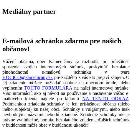
Mediálny partner
E-mailová schránka zdarma pre našich
občanov!
Vážení občania, obec Kameničany sa rozhodla, pri príležitosti
spustenia svojich internetových stránok, poskytnúť bezplatne
plnohodnotnú e-mailovú schránku v tvare
HOCICO@kamenicany.sk
pre každého z vás kto prejaví záujem. O
jej zriadenie môžete požiadať osobne na obecnom úrade, alebo
vyplnením
TOHTO FORMULÁRA
na našej internetovej stránke.
Viac informácií, ako aj návod na používanie a nastavenie vášho e-
mailového klienta nájdete po kliknutí
NA TENTO ODKAZ
.
Podmienkou zriadenia schránky je len príslušnosť občana (alebo
iného subjektu) ku našej obci. Schránky s vulgárnymi, alebo inak
nevhodnými názvami nebudú zriadené. Zriadenie schránky nie je
právne vynútiteľné, ponuku bezplatného zriadenia ďalších schránok
v budúcnosti môže obec v budúcnosti ukončiť.