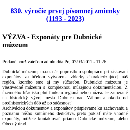
830. výročie prvej písomnej zmienky
(1193 - 2023)
VÝZVA - Exponáty pre Dubnické
múzeum
Pridané používateľom
admin
dňa
Po, 07/03/2011 - 11:26
Dubnické múzeum, m.r.o. nás poprosilo o spoluprácu pri získavaní
exponátov za účelom vytvorenia zbierky charakterizujúcej náš
región, ktorého sme aj my súčasťou. Dubnické múzeum je
vlastivedné múzeum s komplexnou múzejnou dokumentáciou. Z
územného hľadiska plní funkciu regionálneho múzea. Je zamerané
na historický vývoj mesta Dubnica nad Váhom a okolia od
predhistorických dôb až po súčasnosť.
Archiváciou dokumentov a exponátov prispievame ku zachovaniu a
poznaniu nášho kultúrneho dedičstva, preto pokiaľ máte vhodné
exponáty, môžete kontaktovať priamo Dubnické múzeum, alebo
Obecný úrad.