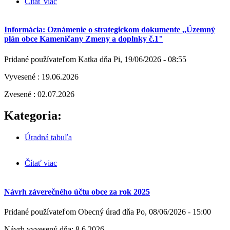
Čítať viac
o VZN 1/2026 o o podmienkach poskytovania
opatrovateľskej služby, o spôsobe a výške úhrady za
opatrovateľskú službu
Informácia: Oznámenie o strategickom dokumente ,,Územný
plán obce Kameničany Zmeny a doplnky č.1"
Pridané používateľom
Katka
dňa
Pi, 19/06/2026 - 08:55
Vyvesené : 19.06.2026
Zvesené : 02.07.2026
Kategoria:
Úradná tabuľa
Čítať viac
o Informácia: Oznámenie o strategickom dokumente
,,Územný plán obce Kameničany Zmeny a doplnky
č.1"
Návrh záverečného účtu obce za rok 2025
Pridané používateľom
Obecný úrad
dňa
Po, 08/06/2026 - 15:00
Návrh vyvesený dňa: 8.6.2026