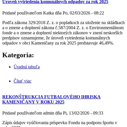
Úroveň vytriedenia komunálnych odpadov za rok 2025
Pridané používateľom
Katka
dňa
Po, 02/03/2026 - 08:22
Podľa zákona 329/2018 Z. z. o poplatkoch za uloženie na skládkach
a o zmene a doplnení zákona č.587/2004 Z. z. o Environmentálnom
fonde a o zmene a doplnení niektorých zákonov v znení neskorších
predpisov oznamujeme, že úroveň vytriedenia komunálnych
odpadov v obci Kameničany za rok 2025 predstavuje 46,49%.
Kategoria:
Úradná tabuľa
Čítať viac
o Úroveň vytriedenia komunálnych odpadov za rok
2025
REKONŠTRUKCIA FUTBALOVÉHO IHRISKA
KAMENIČANY V ROKU 2025
Pridané používateľom
admin
dňa
Pi, 13/02/2026 - 09:33
Zápis údajov vyúčtovania príspevku Fondu na podporu športu v