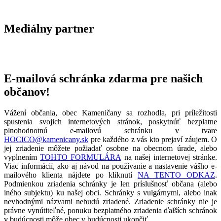
Mediálny partner
E-mailová schránka zdarma pre našich
občanov!
Vážení občania, obec Kameničany sa rozhodla, pri príležitosti
spustenia svojich internetových stránok, poskytnúť bezplatne
plnohodnotnú e-mailovú schránku v tvare
HOCICO@kamenicany.sk
pre každého z vás kto prejaví záujem. O
jej zriadenie môžete požiadať osobne na obecnom úrade, alebo
vyplnením
TOHTO FORMULÁRA
na našej internetovej stránke.
Viac informácií, ako aj návod na používanie a nastavenie vášho e-
mailového klienta nájdete po kliknutí
NA TENTO ODKAZ
.
Podmienkou zriadenia schránky je len príslušnosť občana (alebo
iného subjektu) ku našej obci. Schránky s vulgárnymi, alebo inak
nevhodnými názvami nebudú zriadené. Zriadenie schránky nie je
právne vynútiteľné, ponuku bezplatného zriadenia ďalších schránok
v budúcnosti môže obec v budúcnosti ukončiť.