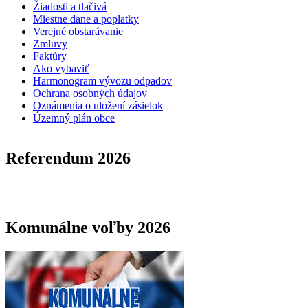
Žiadosti a tlačivá
Miestne dane a poplatky
Verejné obstarávanie
Zmluvy
Faktúry
Ako vybaviť
Harmonogram vývozu odpadov
Ochrana osobných údajov
Oznámenia o uložení zásielok
Územný plán obce
Referendum 2026
Komunálne voľby 2026