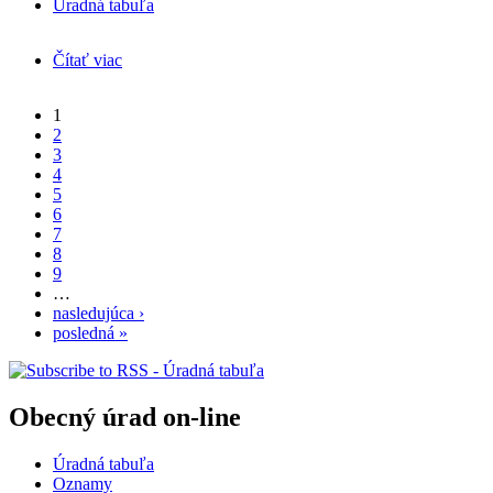
Úradná tabuľa
Čítať viac
o Verejná vyhláška - kolaudačné rozhodnutie
1
Stránky
2
3
4
5
6
7
8
9
…
nasledujúca ›
posledná »
Obecný úrad on-line
Úradná tabuľa
Oznamy