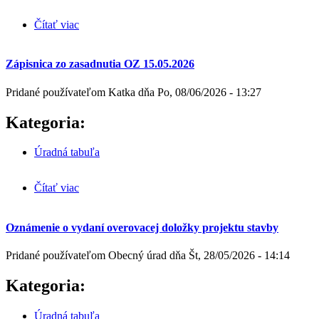
Čítať viac
o Návrh VZN o podmienkach poskytovania
opatrovateľskej služby, o spôsobe a výške úhrady za
opatrovateľskú službu
Zápisnica zo zasadnutia OZ 15.05.2026
Pridané používateľom
Katka
dňa
Po, 08/06/2026 - 13:27
Kategoria:
Úradná tabuľa
Čítať viac
o Zápisnica zo zasadnutia OZ 15.05.2026
Oznámenie o vydaní overovacej doložky projektu stavby
Pridané používateľom
Obecný úrad
dňa
Št, 28/05/2026 - 14:14
Kategoria:
Úradná tabuľa