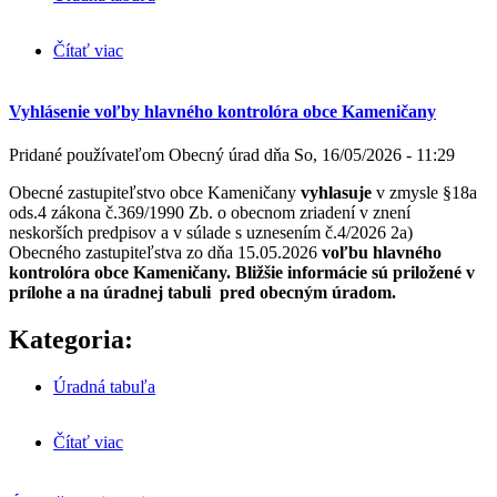
Čítať viac
o Oznámenie o vydaní overovacej doložky projektu
stavby
Vyhlásenie voľby hlavného kontrolóra obce Kameničany
Pridané používateľom
Obecný úrad
dňa
So, 16/05/2026 - 11:29
Obecné zastupiteľstvo obce Kameničany
vyhlasuje
v zmysle §18a
ods.4 zákona č.369/1990 Zb. o obecnom zriadení v znení
neskorších predpisov a v súlade s uznesením č.4/2026 2a)
Obecného zastupiteľstva zo dňa 15.05.2026
voľbu hlavného
kontrolóra obce Kameničany. Bližšie informácie sú priložené v
prílohe a na úradnej tabuli pred obecným úradom.
Kategoria:
Úradná tabuľa
Čítať viac
o Vyhlásenie voľby hlavného kontrolóra obce
Kameničany