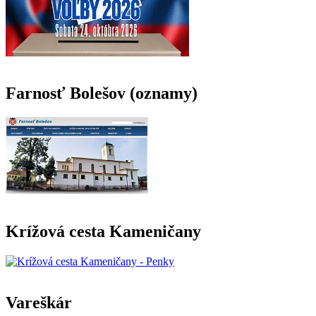
Farnosť Bolešov (oznamy)
Krížová cesta Kameničany
Vareškár