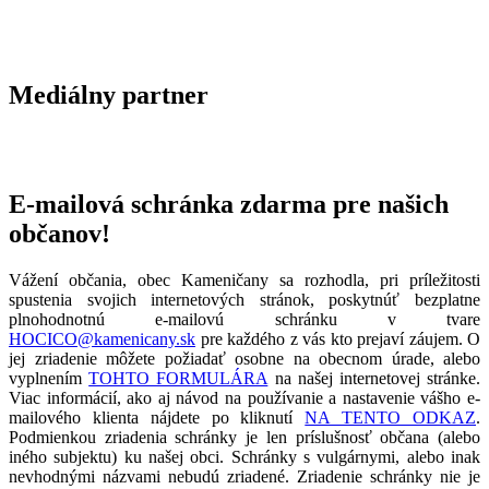
Mediálny partner
E-mailová schránka zdarma pre našich
občanov!
Vážení občania, obec Kameničany sa rozhodla, pri príležitosti
spustenia svojich internetových stránok, poskytnúť bezplatne
plnohodnotnú e-mailovú schránku v tvare
HOCICO@kamenicany.sk
pre každého z vás kto prejaví záujem. O
jej zriadenie môžete požiadať osobne na obecnom úrade, alebo
vyplnením
TOHTO FORMULÁRA
na našej internetovej stránke.
Viac informácií, ako aj návod na používanie a nastavenie vášho e-
mailového klienta nájdete po kliknutí
NA TENTO ODKAZ
.
Podmienkou zriadenia schránky je len príslušnosť občana (alebo
iného subjektu) ku našej obci. Schránky s vulgárnymi, alebo inak
nevhodnými názvami nebudú zriadené. Zriadenie schránky nie je