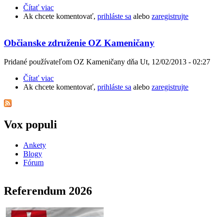
Čítať viac
o OZ Kameničany
Ak chcete komentovať,
prihláste sa
alebo
zaregistrujte
Občianske združenie OZ Kameničany
Pridané používateľom
OZ Kameničany
dňa
Ut, 12/02/2013 - 02:27
Čítať viac
o Občianske združenie OZ Kameničany
Ak chcete komentovať,
prihláste sa
alebo
zaregistrujte
Vox populi
Ankety
Blogy
Fórum
Referendum 2026