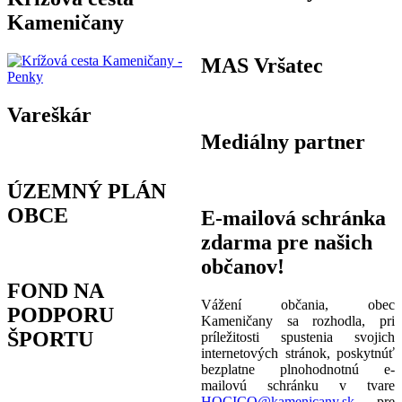
Kameničany
MAS Vršatec
Vareškár
Mediálny partner
ÚZEMNÝ PLÁN
OBCE
E-mailová schránka
zdarma pre našich
občanov!
FOND NA
Vážení občania, obec
PODPORU
Kameničany sa rozhodla, pri
ŠPORTU
príležitosti spustenia svojich
internetových stránok, poskytnúť
bezplatne plnohodnotnú e-
mailovú schránku v tvare
HOCICO@kamenicany.sk
pre