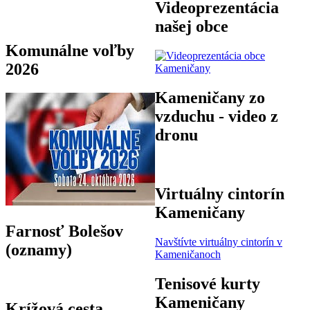
Videoprezentácia
našej obce
Komunálne voľby
2026
Kameničany zo
vzduchu - video z
dronu
Virtuálny cintorín
Kameničany
Farnosť Bolešov
Navštívte virtuálny cintorín v
(oznamy)
Kameničanoch
Tenisové kurty
Kameničany
Krížová cesta