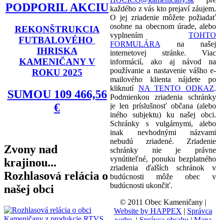
PODPORIL AKCIU
každého z vás kto prejaví záujem.
O jej zriadenie môžete požiadať
osobne na obecnom úrade, alebo
REKONŠTRUKCIA
vyplnením
TOHTO
FUTBALOVÉHO
FORMULÁRA
na našej
IHRISKA
internetovej stránke. Viac
KAMENIČANY V
informácií, ako aj návod na
používanie a nastavenie vášho e-
ROKU 2025
mailového klienta nájdete po
kliknutí
NA TENTO ODKAZ
.
SUMOU 109 466,56
Podmienkou zriadenia schránky
€
je len príslušnosť občana (alebo
iného subjektu) ku našej obci.
Schránky s vulgárnymi, alebo
inak nevhodnými názvami
nebudú zriadené. Zriadenie
Zvony nad
schránky nie je právne
vynútiteľné, ponuku bezplatného
krajinou...
zriadenia ďalších schránok v
Rozhlasová relácia o
budúcnosti môže obec v
budúcnosti ukončiť.
našej obci
© 2011 Obec Kameničany |
Website by HAPPEX
|
Správca
webu
|
Správca obsahu
|
Mapa