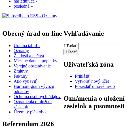
nasledujúca ›
posledná »
Obecný úrad on-line
Vyhľadávanie
Úradná tabuľa
Hľadať
Oznamy
Žiadosti a tlačivá
Miestne dane a poplatky
Užívateľská zóna
Verejné obstarávanie
Zmluvy
Faktúry
Prihlásiť
Ako vybaviť
Vytvoriť nový účet
Harmonogram vývozu
Požiadať o nové heslo
odpadov
Ochrana osobných údajov
Oznámenia o uložení
Oznámenia o uložení
zásielok a písomností
zásielok
Územný plán obce
Referendum 2026