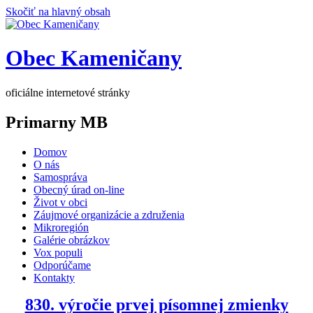
Skočiť na hlavný obsah
Obec Kameničany
oficiálne internetové stránky
Primarny MB
Domov
O nás
Samospráva
Obecný úrad on-line
Život v obci
Záujmové organizácie a združenia
Mikroregión
Galérie obrázkov
Vox populi
Odporúčame
Kontakty
830. výročie prvej písomnej zmienky