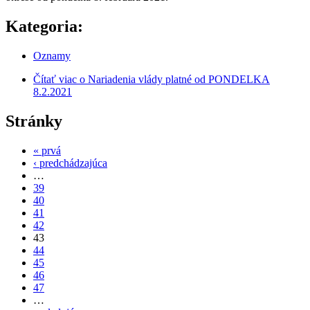
Kategoria:
Oznamy
Čítať viac
o Nariadenia vlády platné od PONDELKA
8.2.2021
Stránky
« prvá
‹ predchádzajúca
…
39
40
41
42
43
44
45
46
47
…