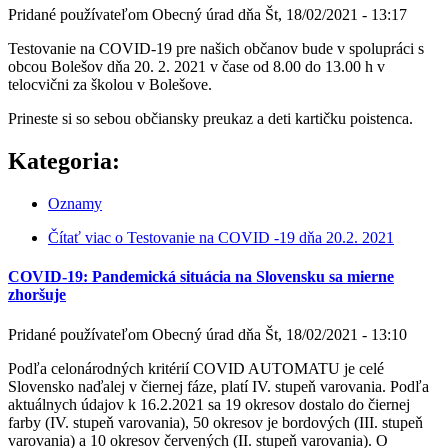
Pridané používateľom
Obecný úrad
dňa
Št, 18/02/2021 - 13:17
Testovanie na COVID-19 pre našich občanov bude v spolupráci s
obcou Bolešov dňa 20. 2. 2021 v čase od 8.00 do 13.00 h v
telocvični za školou v Bolešove.
Prineste si so sebou občiansky preukaz a deti kartičku poistenca.
Kategoria:
Oznamy
Čítať viac
o Testovanie na COVID -19 dňa 20.2. 2021
COVID-19: Pandemická situácia na Slovensku sa mierne
zhoršuje
Pridané používateľom
Obecný úrad
dňa
Št, 18/02/2021 - 13:10
Podľa celonárodných kritérií COVID AUTOMATU je celé
Slovensko naďalej v čiernej fáze, platí IV. stupeň varovania. Podľa
aktuálnych údajov k 16.2.2021 sa 19 okresov dostalo do čiernej
farby (IV. stupeň varovania), 50 okresov je bordových (III. stupeň
varovania) a 10 okresov červených (II. stupeň varovania). O