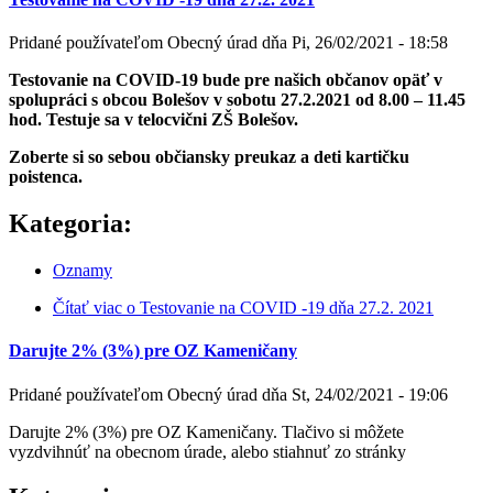
Pridané používateľom
Obecný úrad
dňa
Pi, 26/02/2021 - 18:58
Testovanie na COVID-19 bude pre našich občanov opäť v
spolupráci s obcou Bolešov v sobotu 27.2.2021 od 8.00 – 11.45
hod. T
estuje sa v telocvični ZŠ
Bolešov.
Zoberte si so sebou občiansky preukaz a deti kartičku
poistenca.
Kategoria:
Oznamy
Čítať viac
o Testovanie na COVID -19 dňa 27.2. 2021
Darujte 2% (3%) pre OZ Kameničany
Pridané používateľom
Obecný úrad
dňa
St, 24/02/2021 - 19:06
Darujte 2% (3%) pre OZ Kameničany. Tlačivo si môžete
vyzdvihnúť na obecnom úrade, alebo stiahnuť zo stránky