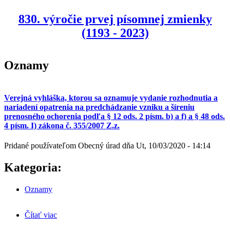
830. výročie prvej písomnej zmienky
(1193 - 2023)
Oznamy
Verejná vyhláška, ktorou sa oznamuje vydanie rozhodnutia a
nariadení opatrenia na predchádzanie vzniku a šíreniu
prenosného ochorenia podľa § 12 ods. 2 písm. b) a f) a § 48 ods.
4 písm. I) zákona č. 355/2007 Z.z.
Pridané používateľom
Obecný úrad
dňa
Ut, 10/03/2020 - 14:14
Kategoria:
Oznamy
Čítať viac
o Verejná vyhláška, ktorou sa oznamuje vydanie
rozhodnutia a nariadení opatrenia na predchádzanie