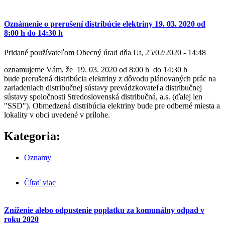
Oznámenie o prerušení distribúcie elektriny 19. 03. 2020 od
8:00 h do 14:30 h
Pridané používateľom
Obecný úrad
dňa
Ut, 25/02/2020 - 14:48
oznamujeme Vám, že 19. 03. 2020 od 8:00 h do 14:30 h
bude prerušená distribúcia elektriny z dôvodu plánovaných prác na
zariadeniach distribučnej sústavy prevádzkovateľa distribučnej
sústavy spoločnosti Stredoslovenská distribučná, a.s. (ďalej len
"SSD"). Obmedzená distribúcia elektriny bude pre odberné miesta a
lokality v obci uvedené v prílohe.
Kategoria:
Oznamy
Čítať viac
o Oznámenie o prerušení distribúcie elektriny 19. 03.
2020 od 8:00 h do 14:30 h
Zníženie alebo odpustenie poplatku za komunálny odpad v
roku 2020