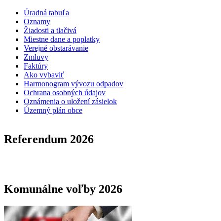
Úradná tabuľa
Oznamy
Žiadosti a tlačivá
Miestne dane a poplatky
Verejné obstarávanie
Zmluvy
Faktúry
Ako vybaviť
Harmonogram vývozu odpadov
Ochrana osobných údajov
Oznámenia o uložení zásielok
Územný plán obce
Referendum 2026
Komunálne voľby 2026