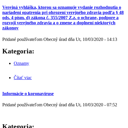
vzniku a šíreniu prenosného ochorenia podľa § 12
ods. 2 písm. b) a f) a § 48 ods. 4 písm. I) zákona č.
Verejná vyhláška, ktorou sa oznamuje vydanie rozhodnutia o
355/2007 Z.z.
nariadení opatrenia pri ohrození verejného zdravia podľa § 48
ods. 4 písm. d) zákona č. 355/2007 Z.z. o ochrane, podpore a
rozvoji verejného zdravia a o zmene a doplnení niektorých
zákonov
Pridané používateľom
Obecný úrad
dňa
Ut, 10/03/2020 - 14:13
Kategoria:
Oznamy
Čítať viac
o Verejná vyhláška, ktorou sa oznamuje vydanie
rozhodnutia o nariadení opatrenia pri ohrození
verejného zdravia podľa § 48 ods. 4 písm. d) zákona
č. 355/2007 Z.z. o ochrane, podpore a rozvoji
Informácie o koronavíruse
verejného zdravia a o zmene a doplnení niektorých
zákonov
Pridané používateľom
Obecný úrad
dňa
Ut, 10/03/2020 - 07:52
Kategoria: