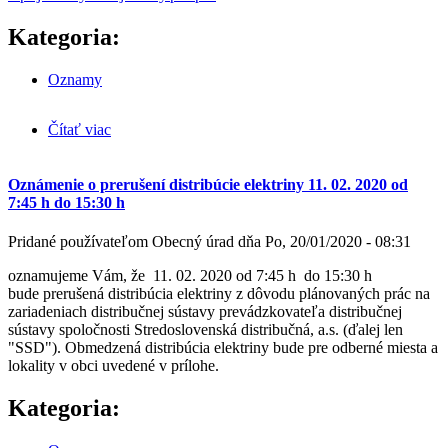
Kategoria:
Oznamy
Čítať viac
o Darujte 2% (3%) na činnosť pre OZ Kameničany
Oznámenie o prerušení distribúcie elektriny 11. 02. 2020 od
7:45 h do 15:30 h
Pridané používateľom
Obecný úrad
dňa
Po, 20/01/2020 - 08:31
oznamujeme Vám, že 11. 02. 2020 od 7:45 h do 15:30 h
bude prerušená distribúcia elektriny z dôvodu plánovaných prác na
zariadeniach distribučnej sústavy prevádzkovateľa distribučnej
sústavy spoločnosti Stredoslovenská distribučná, a.s. (ďalej len
"SSD"). Obmedzená distribúcia elektriny bude pre odberné miesta a
lokality v obci uvedené v prílohe.
Kategoria: