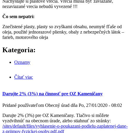
Nachystajte si plastové vrecia. Vrecia musia byť zaviazané,
nezaviazané vrecia nebudú vyvezené !!!
Čo sem nepatrí:
Znečistené plasty, plasty so zvyškami obsahu, neumyté fľaše od
oleja, použité jednorazové plienky, obaly z nebezpečných látok –
farieb, motorového oleja
Kategoria:
Oznamy
Čítať viac
o Vývoz plastov 10. 02. 2020
Darujte 2% (3%) na činnosť pre OZ Kameničany
Pridané používateľom
Obecný úrad
dňa
Po, 27/01/2020 - 08:02
Darujte 2% (3%) pre OZ Kameničany. Tlačivo si môžete
vyzdvihnúť na obecnom úrade, alebo stiahnuť zo stránky:
/sites/default/files/vyhlasenie-o-poukazani-podielu-zaplatenej-dane-
z-prijmov-fyzickej-osoby.pdf.pdf