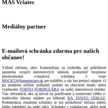
MAS Vršatec
Mediálny partner
E-mailová schránka zdarma pre našich
občanov!
Vážení občania, obec Kameničany sa rozhodla, pri príležitosti
spustenia svojich internetových stránok, poskytnúť bezplatne
plnohodnotnú e-mailovú schránku v tvare
HOCICO@kamenicany.sk
pre každého z vás kto prejaví záujem. O
jej zriadenie môžete požiadať osobne na obecnom úrade, alebo
vyplnením
TOHTO FORMULÁRA
na našej internetovej stránke.
Viac informácií, ako aj návod na používanie a nastavenie vášho e-
mailového klienta nájdete po kliknutí
NA TENTO ODKAZ
.
Podmienkou zriadenia schránky je len príslušnosť občana (alebo
iného subjektu) ku našej obci. Schránky s vulgárnymi, alebo inak