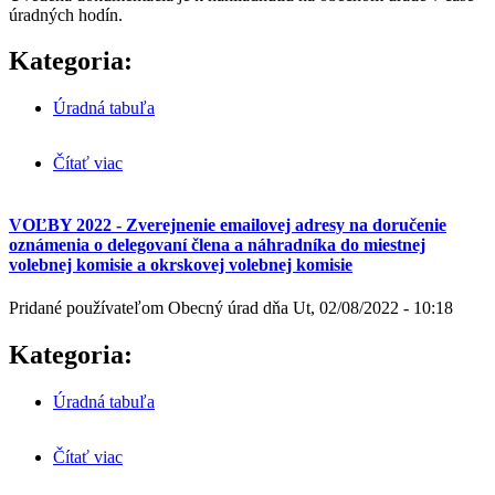
úradných hodín.
Kategoria:
Úradná tabuľa
Čítať viac
o Plán rozvoja verejných vodovodov a verejných
kanalizácií pre územie Trenčianskeho kraja na r.
2021-2027
VOĽBY 2022 - Zverejnenie emailovej adresy na doručenie
oznámenia o delegovaní člena a náhradníka do miestnej
volebnej komisie a okrskovej volebnej komisie
Pridané používateľom
Obecný úrad
dňa
Ut, 02/08/2022 - 10:18
Kategoria:
Úradná tabuľa
Čítať viac
o VOĽBY 2022 - Zverejnenie emailovej adresy na
doručenie oznámenia o delegovaní člena a