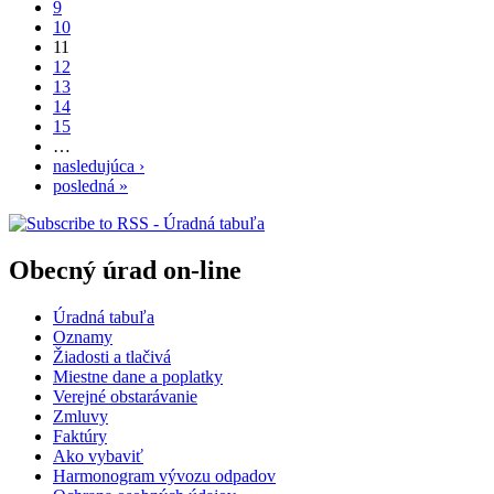
9
10
11
12
13
14
15
…
nasledujúca ›
posledná »
Obecný úrad on-line
Úradná tabuľa
Oznamy
Žiadosti a tlačivá
Miestne dane a poplatky
Verejné obstarávanie
Zmluvy
Faktúry
Ako vybaviť
Harmonogram vývozu odpadov