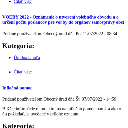
Čítať viac
o VOĽBY 2022 - minimálny počet podpisov voličov
podporujúcich kandidatúru nezávislého kandidáta
VOĽBY 2022 - Oznámenie o utvorení volebného obvodu a o
určení počtu poslancov pre voľby do orgánov samosprávy obcí
Pridané používateľom
Obecný úrad
dňa
Po, 11/07/2022 - 08:34
Kategoria:
Úradná tabuľa
Čítať viac
o VOĽBY 2022 - Oznámenie o utvorení volebného
obvodu a o určení počtu poslancov pre voľby do
orgánov samosprávy obcí
Inflačná pomoc
Pridané používateľom
Obecný úrad
dňa
Št, 07/07/2022 - 14:59
Bližšie informácie o tom, kto má na inflačnú pomoc nárok a ako o
ňu požiadať, je uvedené v prílohe oznamu.
Kategoria: