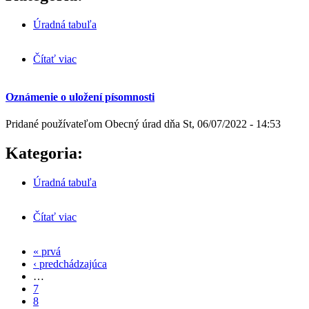
Úradná tabuľa
Čítať viac
o Inflačná pomoc
Oznámenie o uložení písomnosti
Pridané používateľom
Obecný úrad
dňa
St, 06/07/2022 - 14:53
Kategoria:
Úradná tabuľa
Čítať viac
o Oznámenie o uložení písomnosti
« prvá
Stránky
‹ predchádzajúca
…
7
8