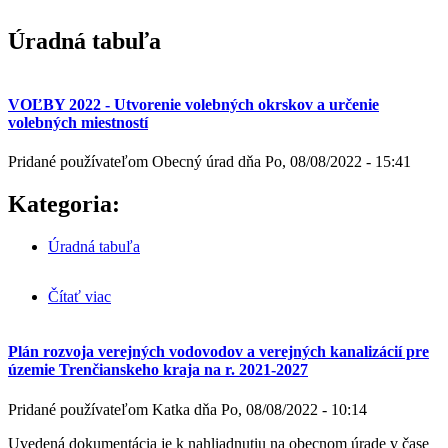
Úradná tabuľa
VOĽBY 2022 - Utvorenie volebných okrskov a určenie
volebných miestností
Pridané používateľom
Obecný úrad
dňa
Po, 08/08/2022 - 15:41
Kategoria:
Úradná tabuľa
Čítať viac
o VOĽBY 2022 - Utvorenie volebných okrskov a
určenie volebných miestností
Plán rozvoja verejných vodovodov a verejných kanalizácií pre
územie Trenčianskeho kraja na r. 2021-2027
Pridané používateľom
Katka
dňa
Po, 08/08/2022 - 10:14
Uvedená dokumentácia je k nahliadnutiu na obecnom úrade v čase