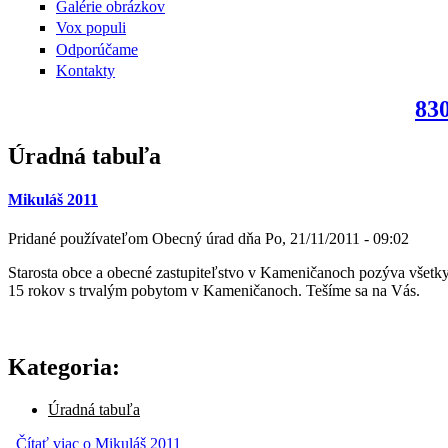
Galérie obrázkov
Vox populi
Odporúčame
Kontakty
830
Úradná tabuľa
Mikuláš 2011
Pridané používateľom
Obecný úrad
dňa
Po, 21/11/2011 - 09:02
Starosta obce a obecné zastupiteľstvo v Kameničanoch pozýva všetky
15 rokov s trvalým pobytom v Kameničanoch. Tešíme sa na Vás.
Kategoria:
Úradná tabuľa
Čítať viac
o Mikuláš 2011