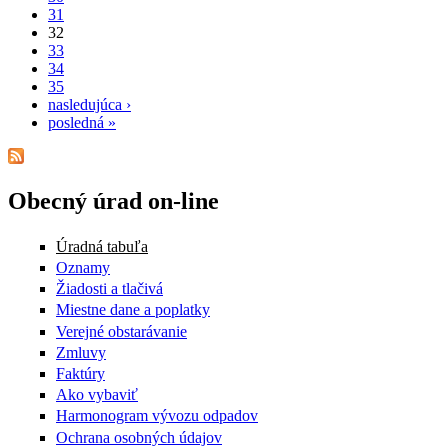
31
32
33
34
35
nasledujúca ›
posledná »
Obecný úrad on-line
Úradná tabuľa
Oznamy
Žiadosti a tlačivá
Miestne dane a poplatky
Verejné obstarávanie
Zmluvy
Faktúry
Ako vybaviť
Harmonogram vývozu odpadov
Ochrana osobných údajov