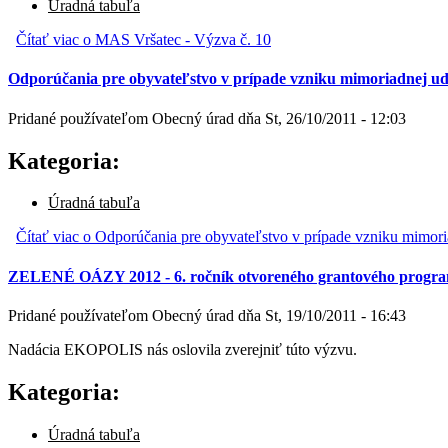
Úradná tabuľa
Čítať viac
o MAS Vršatec - Výzva č. 10
Odporúčania pre obyvateľstvo v prípade vzniku mimoriadnej uda
Pridané používateľom
Obecný úrad
dňa
St, 26/10/2011 - 12:03
Kategoria:
Úradná tabuľa
Čítať viac
o Odporúčania pre obyvateľstvo v prípade vzniku mimoria
ZELENÉ OÁZY 2012 - 6. ročník otvoreného grantového progr
Pridané používateľom
Obecný úrad
dňa
St, 19/10/2011 - 16:43
Nadácia EKOPOLIS nás oslovila zverejniť túto výzvu.
Kategoria:
Úradná tabuľa