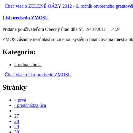
Čítať viac
o ZELENÉ OÁZY 2012 - 6. ročník otvoreného grantové
List predsedu ZMOSU
Pridané používateľom
Obecný úrad
dňa
St, 19/10/2011 - 14:24
ZMOS zásadne nesúhlasí so zmenou systému financovania miest a obc
Kategoria:
Úradná tabuľa
Čítať viac
o List predsedu ZMOSU
Stránky
« prvá
‹ predchádzajúca
…
27
28
29
30