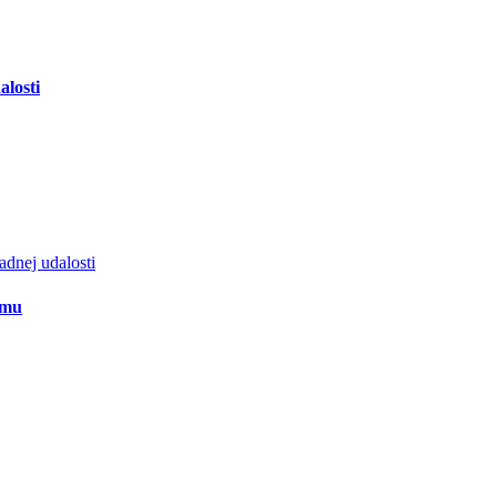
losti
dnej udalosti
amu