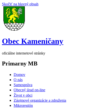
Skočiť na hlavný obsah
Obec Kameničany
oficiálne internetové stránky
Primarny MB
Domov
O nás
Samospráva
Obecný úrad on-line
Život v obci
Záujmové organizácie a združenia
Mikroregión