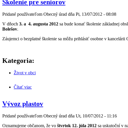
Školenie pre seniorov
Pridané používateľom
Obecný úrad
dňa
Pi, 13/07/2012 - 08:08
V dňoch
3. a 4. augusta 2012
sa bude konať školenie základnej obsl
Bolešov
.
Záujemci o bezplatné školenie sa môžu prihlásiť osobne v kancelár
Kategoria:
Život v obci
Čítať viac
o Školenie pre seniorov
Vývoz plastov
Pridané používateľom
Obecný úrad
dňa
Ut, 10/07/2012 - 11:16
Oznamujeme občanom, že vo
štvrt
ok 12. júla 2012
sa uskutoční v na