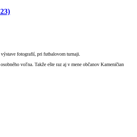
023)
stave fotografií, pri futbalovom turnaji.
 osobného voľna. Takže ešte raz aj v mene občanov Kameničian