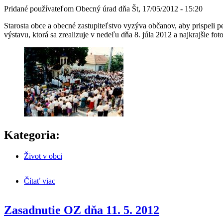
Pridané používateľom
Obecný úrad
dňa
Št, 17/05/2012 - 15:20
Starosta obce a obecné zastupiteľstvo vyzýva občanov, aby prispeli pe
výstavu, ktorá sa zrealizuje v nedeľu dňa 8. júla 2012 a najkrajšie fo
Kategoria:
Život v obci
Čítať viac
o Prispejte peknými fotografiami !
Zasadnutie OZ dňa 11. 5. 2012