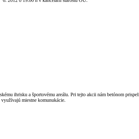
6. 2012 o 19.00 h v kancelárii starostu OÚ.
etskému ihrisku a športovému areálu. Pri tejto akcii nám betónom prisp
 využívajú miestne komunukácie.