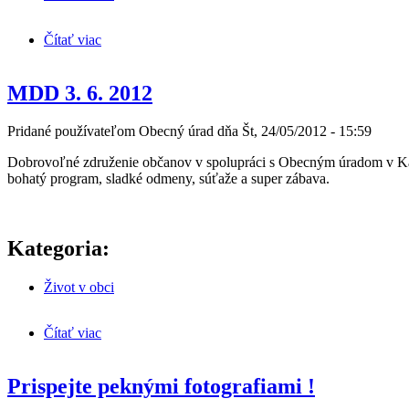
Čítať viac
o Informácie pre občanov
MDD 3. 6. 2012
Pridané používateľom
Obecný úrad
dňa
Št, 24/05/2012 - 15:59
Dobrovoľné združenie občanov v spolupráci s Obecným úradom v 
bohatý program, sladké odmeny, súťaže a super zábava.
Kategoria:
Život v obci
Čítať viac
o MDD 3. 6. 2012
Prispejte peknými fotografiami !