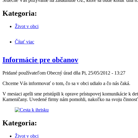
Srdečne Vás pozývame na zasadnutie OZ, ktoré sa bude konať dňa 8. 
Kategoria:
Život v obci
Čítať viac
o Zasadnutie OZ dňa 8. 6. 2012
Informácie pre občanov
Pridané používateľom
Obecný úrad
dňa
Pi, 25/05/2012 - 13:27
Chceme Vás informovať o tom, čo sa v obci udialo a čo nás čaká.
V mesiaci apríli sme pristúpili k oprave prístupovej komunikácie k d
Kameničany. Uvedené firmy nám pomohli, nakoľko na svoju činnosť
Kategoria:
Život v obci