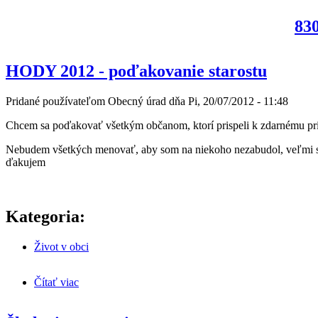
830
HODY 2012 - poďakovanie starostu
Pridané používateľom
Obecný úrad
dňa
Pi, 20/07/2012 - 11:48
Chcem sa poďakovať všetkým občanom, ktorí prispeli k zdarnému priebe
Nebudem všetkých menovať, aby som na niekoho nezabudol, veľmi si
ďakujem
Kategoria:
Život v obci
Čítať viac
o HODY 2012 - poďakovanie starostu