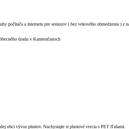
uhy počítača a internetu pre seniorov ( bez vekového obmedzenia ) z na
ii Obecného úradu v Kameničanoch
šej obci vývoz plastov. Nachystajte si plastové vrecia s PET fľašami.